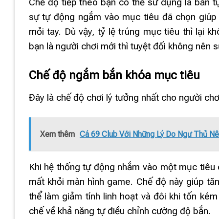
Chế độ tiếp theo bạn có thể sử dụng là bắn tự
sự tự động ngắm vào mục tiêu đã chọn giúp n
mỏi tay. Dù vậy, tỷ lệ trúng mục tiêu thì lại
bạn là người chơi mới thì tuyệt đối không nên 
Chế độ ngắm bắn khóa mục tiêu
Đây là chế độ chơi lý tưởng nhất cho người chơ
Xem thêm
Cá 69 Club Với Những Lý Do Ngư Thủ N
Khi hệ thống tự động nhắm vào một mục tiêu c
mất khỏi màn hình game. Chế độ này giúp tăn
thể làm giảm tính linh hoạt và đôi khi tốn k
chế về khả năng tự điều chỉnh cường độ bắn.