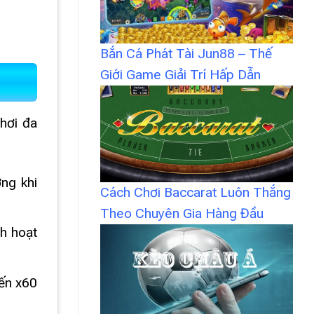
Bắn Cá Phát Tài Jun88 – Thế
Giới Game Giải Trí Hấp Dẫn
hơi đa
ởng khi
Cách Chơi Baccarat Luôn Thắng
Theo Chuyên Gia Hàng Đầu
ch hoạt
đến x60