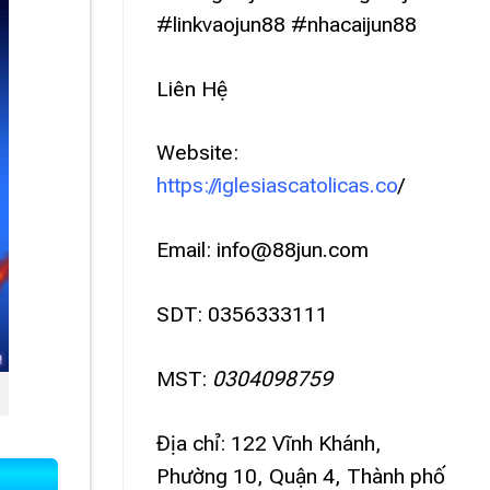
#linkvaojun88 #nhacaijun88
Liên Hệ
Website:
https://iglesiascatolicas.co
/
Email:
info@88jun.com
SDT: 0356333111
MST:
0304098759
Địa chỉ: 122 Vĩnh Khánh,
Phường 10, Quận 4, Thành phố