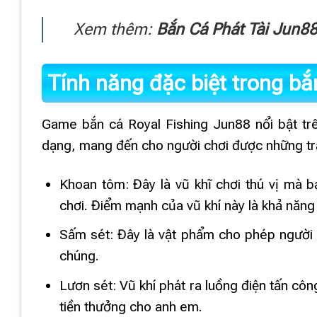
Xem thêm:
Bắn Cá Phát Tài Jun88
Tính năng đặc biệt trong bắ
Game bắn cá Royal Fishing Jun88 nổi bật trê
dạng, mang đến cho người chơi được những trải 
Khoan tôm: Đây là vũ khĩ chơi thú vị mà b
chơi. Điểm mạnh của vũ khí này là khả năng
Sấm sét: Đây là vật phẩm cho phép người c
chúng.
Lươn sét: Vũ khí phát ra luồng điện tấn cô
tiền thưởng cho anh em.