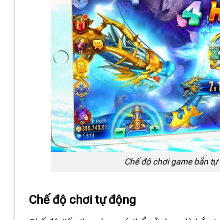
Chế độ chơi game bắn tự 
Chế độ chơi tự động