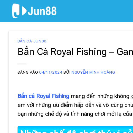
Bỏ
qua
nội
dung
BẮN CÁ JUN88
Bắn Cá Royal Fishing – G
ĐĂNG VÀO
04/11/2024
BỞI
NGUYỄN MINH HOÀNG
Bắn cá Royal Fishing
mang đến những không gia
em với những ưu điểm hấp dẫn và vô cùng chuyê
bạn những chế độ và tính năng chơi mới lạ củ