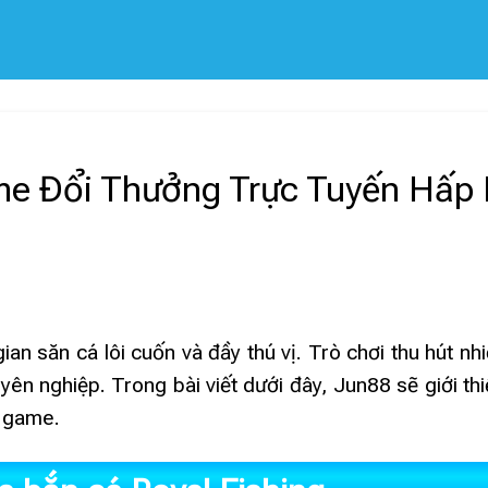
ame Đổi Thưởng Trực Tuyến Hấp
n săn cá lôi cuốn và đầy thú vị. Trò chơi thu hút nh
n nghiệp. Trong bài viết dưới đây, Jun88 sẽ giới th
a game.