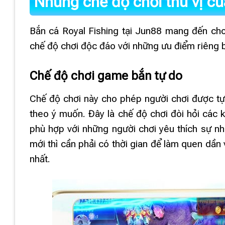
Những chế độ chơi thú vị củ
Bắn cá Royal Fishing tại Jun88 mang đến cho n
chế độ chơi độc đáo với những ưu điểm riêng 
Chế độ chơi game bắn tự do
Chế độ chơi này cho phép người chơi được t
theo ý muốn. Đây là chế độ chơi đòi hỏi các k
phù hợp với những người chơi yêu thích sự nh
mới thì cần phải có thời gian để làm quen dần
nhất.