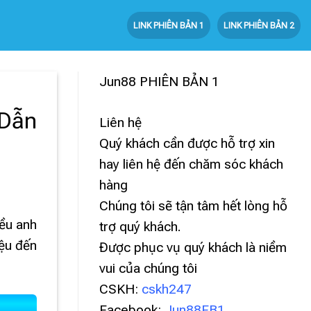
LINK PHIÊN BẢN 1
LINK PHIÊN BẢN 2
Jun88
PHIÊN BẢN 1
 Dẫn
Liên hệ
Quý khách cần được hỗ trợ xin
hay liên hệ đến chăm sóc khách
hàng
Chúng tôi sẽ tận tâm hết lòng hỗ
iều anh
trợ quý khách.
iệu đến
Được phục vụ quý khách là niềm
vui của chúng tôi
CSKH:
cskh247
Facebook:
Jun88FB1