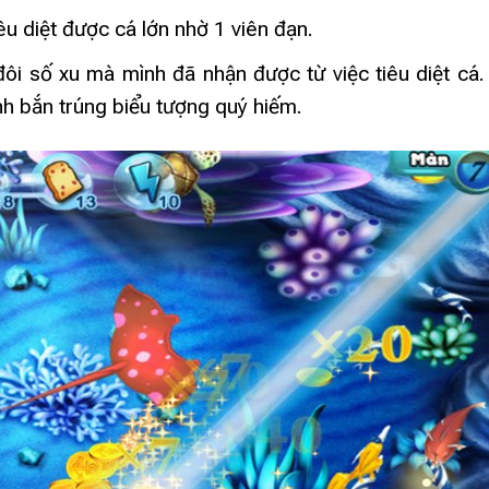
u diệt được cá lớn nhờ 1 viên đạn.
ôi số xu mà mình đã nhận được từ việc tiêu diệt cá
nh bắn trúng biểu tượng quý hiếm.