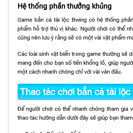
Hệ thống phần thưởng khủng
Game bắn cá tài lộc Bwing có hệ thống phần
phẩm hỗ trợ thú vị khác. Người chơi có thể 
cũng nên lưu ý rằng sẽ có một vài vật phẩm m
Các loài sinh vật biển trong game thường sẽ
mang đến cho bạn số tiền khổng lồ, giúp người
một cách nhanh chóng chỉ với vài ván đấu.
Thao tác chơi bắn cá tài lộc
Để người chơi có thể nhanh chóng tham gia 
thao tác hướng dẫn dưới đây sẽ giúp bạn tham