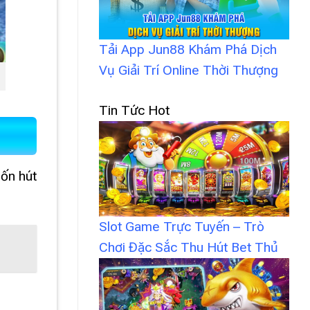
Tải App Jun88 Khám Phá Dịch
Vụ Giải Trí Online Thời Thượng
Tin Tức Hot
uốn hút
Slot Game Trực Tuyến – Trò
Chơi Đặc Sắc Thu Hút Bet Thủ