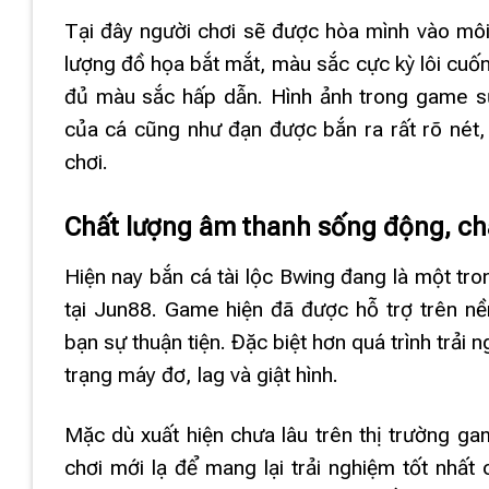
Tại đây người chơi sẽ được hòa mình vào môi
lượng đồ họa bắt mắt, màu sắc cực kỳ lôi cuốn
đủ màu sắc hấp dẫn. Hình ảnh trong game s
của cá cũng như đạn được bắn ra rất rõ nét,
chơi.
Chất lượng âm thanh sống động, c
Hiện nay bắn cá tài lộc Bwing đang là một t
tại Jun88. Game hiện đã được hỗ trợ trên 
bạn sự thuận tiện. Đặc biệt hơn quá trình trải
trạng máy đơ, lag và giật hình.
Mặc dù xuất hiện chưa lâu trên thị trường gam
chơi mới lạ để mang lại trải nghiệm tốt nh