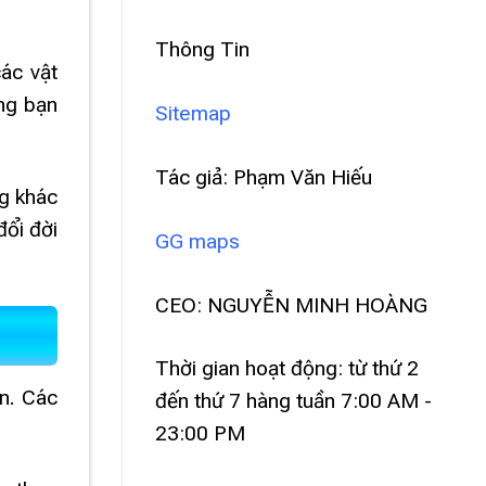
Thông Tin
ác vật
ng bạn
Sitemap
.
Tác giả: Phạm Văn Hiếu
g khác
đổi đời
GG maps
CEO: NGUYỄN MINH HOÀNG
Thời gian hoạt động: từ thứ 2
n. Các
đến thứ 7 hàng tuần 7:00 AM -
23:00 PM