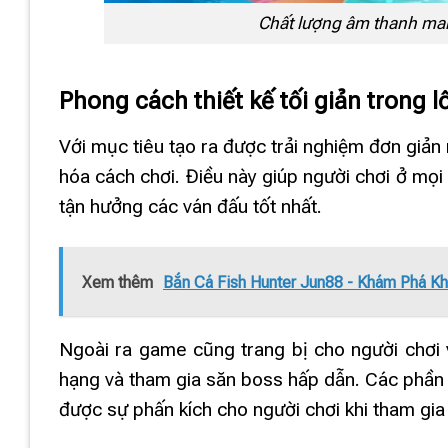
Chất lượng âm thanh man
Phong cách thiết kế tối giản trong lố
Với mục tiêu tạo ra được trải nghiệm đơn giản 
hóa cách chơi. Điều này giúp người chơi ở mọi
tận hưởng các ván đấu tốt nhất.
Xem thêm
Bắn Cá Fish Hunter Jun88 - Khám Phá Kh
Ngoài ra game cũng trang bị cho người chơi vớ
hạng và tham gia săn boss hấp dẫn. Các phần 
được sự phấn kích cho người chơi khi tham gia