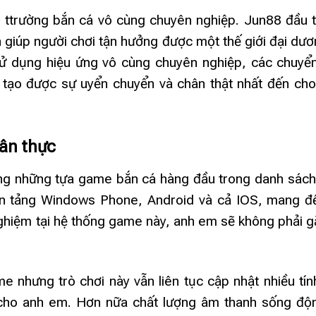
 ttrường bắn cá vô cùng chuyên nghiệp. Jun88 đầu t
 giúp người chơi tận hưởng được một thế giới đại dư
ử dụng hiệu ứng vô cùng chuyên nghiệp, các chuyể
 tạo được sự uyển chuyển và chân thật nhất đến cho
hân thực
rong những tựa game bắn cá hàng đầu trong danh sác
nền tảng Windows Phone, Android và cả IOS, mang đ
 nghiệm tại hệ thống game này, anh em sẽ không phải g
e nhưng trò chơi này vẫn liên tục cập nhật nhiều tí
ất cho anh em. Hơn nữa chất lượng âm thanh sống độ