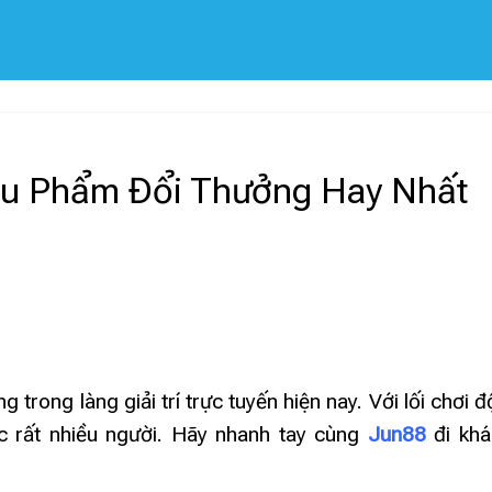
iêu Phẩm Đổi Thưởng Hay Nhất
g trong làng giải trí trực tuyến hiện nay. Với lối chơi 
ợc rất nhiều người. Hãy nhanh tay cùng
Jun88
đi kh