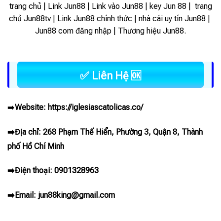
trang chủ | Link Jun88 | Link vào Jun88 |
key Jun 88 | trang
chủ Jun88tv | Link Jun88 chính thức | nhà cái uy tín Jun88 |
Jun88 com đăng nhập | Thương hiệu Jun88.
✅ Liên Hệ 🆗
➡️
Website:
https://iglesiascatolicas.co/
➡️Địa chỉ: 268 Phạm Thế Hiển, Phường 3, Quận 8, Thành
phố Hồ Chí Minh
➡️Điện thoại: 0901328963
➡️Email:
jun88king@gmail.com