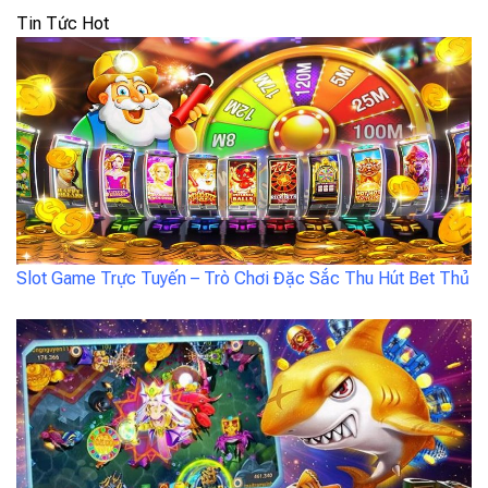
Tin Tức Hot
Slot Game Trực Tuyến – Trò Chơi Đặc Sắc Thu Hút Bet Thủ