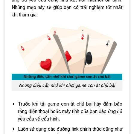
Những mẹo này sẽ giúp bạn có trải nghiệm tốt nhất
khi tham gia.
Những điều cần nhớ khi chơi game con át chủ bài
Trước khi tải game con át chủ bài hãy đảm bảo
rằng điện thoại hoặc máy tính của bạn đáp ứng đủ
yêu cầu về cấu hình.
Luôn sử dụng các đường link chính thức cũng như