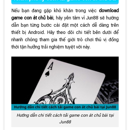
Nếu bạn đang gặp khó khăn trong việc
download
game con át chủ bài
, hãy yên tâm vì Jun88 sẽ hướng
dẫn bạn từng bước cài đặt một cách dễ dàng trên
thiết bị Android. Hãy theo dõi chi tiết bên dưới để
nhanh chóng tham gia thế giới trò chơi thú vị đồng
thời tận hưởng trải nghiệm tuyệt vời này.
Hướng dẫn chi tiết cách tải game con át chủ bài tại
Jun88