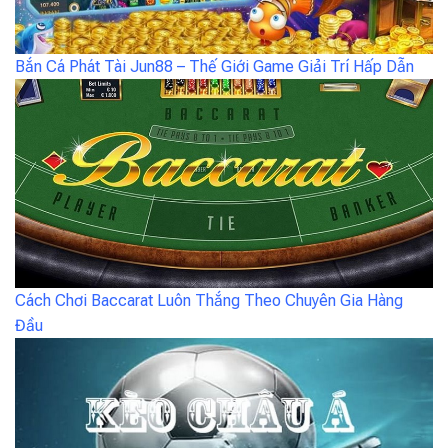
Bắn Cá Phát Tài Jun88 – Thế Giới Game Giải Trí Hấp Dẫn
Cách Chơi Baccarat Luôn Thắng Theo Chuyên Gia Hàng
Đầu