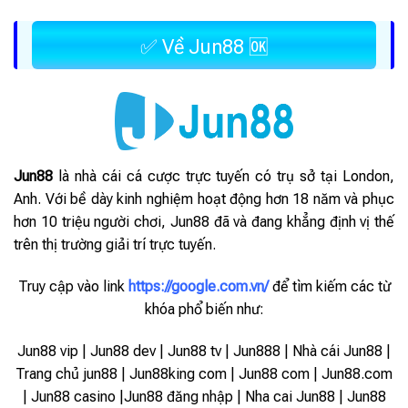
✅ Về Jun88 🆗
Jun88
là nhà cái cá cược trực tuyến có trụ sở tại London,
Anh. Với bề dày kinh nghiệm hoạt động hơn 18 năm và phục
hơn 10 triệu người chơi, Jun88 đã và đang khẳng định vị thế
trên thị trường giải trí trực tuyến.
Truy cập vào link
https://google.com.vn/
để tìm kiếm các từ
khóa phổ biến như:
Jun88 vip | Jun88 dev | Jun88 tv | Jun888 | Nhà cái Jun88 |
Trang chủ jun88 | Jun88king com | Jun88 com | Jun88.com
| Jun88 casino |Jun88 đăng nhập | Nha cai Jun88 | Jun88