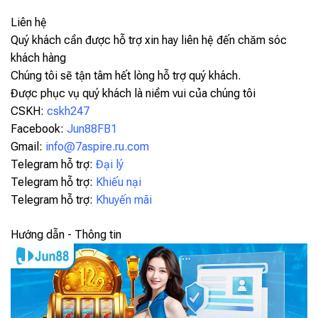
Liên hệ
Quý khách cần được hỗ trợ xin hay liên hệ đến chăm sóc
khách hàng
Chúng tôi sẽ tận tâm hết lòng hỗ trợ quý khách.
Được phục vụ quý khách là niềm vui của chúng tôi
CSKH:
cskh247
Facebook:
Jun88FB1
Gmail:
info@7aspire.ru.com
Telegram hỗ trợ:
Đại lý
Telegram hỗ trợ:
Khiếu nại
Telegram hỗ trợ:
Khuyến mãi
Hướng dẫn - Thông tin