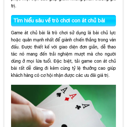
trị.
Tìm hiểu sâu về trò chơi con át chủ bài
Game át chủ bài là trò chơi sử dụng lá bài chủ lực
hoặc quân mạnh nhất để giành chiến thắng trong ván
đấu. Được thiết kế với giao diện đơn giản, dễ thao
tác nó mang đến trải nghiệm mượt mà cho người
dùng ở mọi lứa tuổi. Đặc biệt, tải game con át chủ
bài rất dễ dàng đi kèm cùng tỷ lệ thưởng cao giúp
khách hàng có cơ hội nhận được các ưu đãi giá trị.