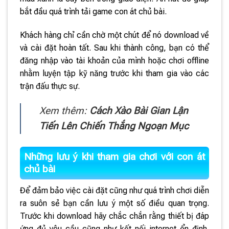
bắt đầu quá trình tải game con át chủ bài.
Khách hàng chỉ cần chờ một chút để nó download về
và cài đặt hoàn tất. Sau khi thành công, bạn có thể
đăng nhập vào tài khoản của mình hoặc chơi offline
nhằm luyện tập kỹ năng trước khi tham gia vào các
trận đấu thực sự.
Xem thêm:
Cách Xào Bài Gian Lận
Tiến Lên Chiến Thắng Ngoạn Mục
Những lưu ý khi tham gia chơi với con át
chủ bài
Để đảm bảo việc cài đặt cũng như quá trình chơi diễn
ra suôn sẻ bạn cần lưu ý một số điều quan trọng.
Trước khi download hãy chắc chắn rằng thiết bị đáp
ứng đủ yêu cầu cũng như kết nối internet ổn định.