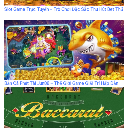
Slot Game Trực Tuyến – Trò Chơi Đặc Sắc Thu Hút Bet Thủ
Bắn Cá Phát Tài Jun88 – Thế Giới Game Giải Trí Hấp Dẫn