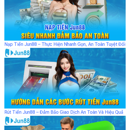
Nạp Tiền Jun88 – Thực Hiện Nhanh Gọn, An Toàn Tuyệt Đối
Rút Tiền Jun88 – Đảm Bảo Giao Dịch An Toàn Và Hiệu Quả