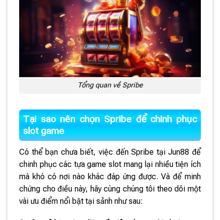
Tổng quan về Spribe
Tại sao nên chọn Spribe để chinh phục
slot game
Có thể bạn chưa biết, việc đến Spribe tại Jun88 để
chinh phục các tựa game slot mang lại nhiều tiện ích
mà khó có nơi nào khác đáp ứng được. Và để minh
chứng cho điều này, hãy cùng chúng tôi theo dõi một
vài ưu điểm nổi bật tại sảnh như sau: