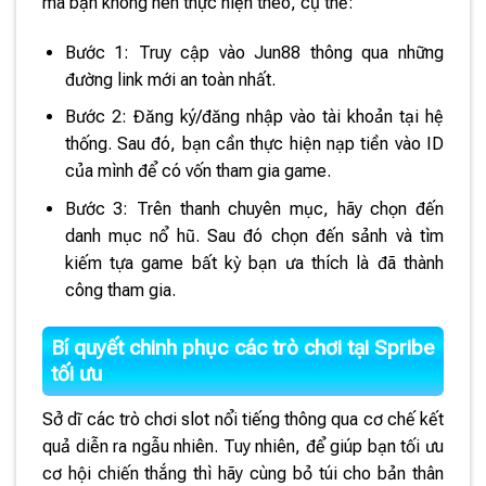
mà bạn không nên thực hiện theo, cụ thể:
Bước 1: Truy cập vào Jun88 thông qua những
đường link mới an toàn nhất.
Bước 2: Đăng ký/đăng nhập vào tài khoản tại hệ
thống. Sau đó, bạn cần thực hiện nạp tiền vào ID
của mình để có vốn tham gia game.
Bước 3: Trên thanh chuyên mục, hãy chọn đến
danh mục nổ hũ. Sau đó chọn đến sảnh và tìm
kiếm tựa game bất kỳ bạn ưa thích là đã thành
công tham gia.
Bí quyết chinh phục các trò chơi tại Spribe
tối ưu
Sở dĩ các trò chơi slot nổi tiếng thông qua cơ chế kết
quả diễn ra ngẫu nhiên. Tuy nhiên, để giúp bạn tối ưu
cơ hội chiến thắng thì hãy cùng bỏ túi cho bản thân