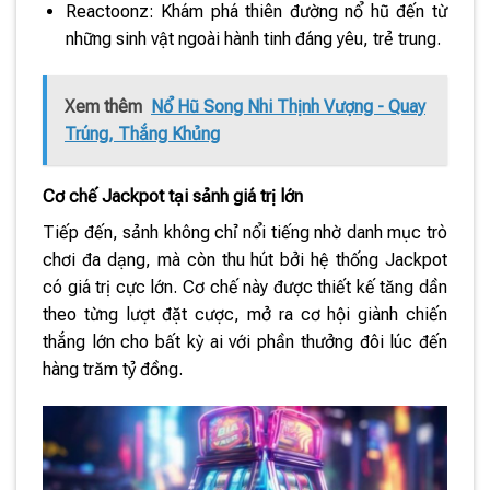
Reactoonz: Khám phá thiên đường nổ hũ đến từ
những sinh vật ngoài hành tinh đáng yêu, trẻ trung.
Xem thêm
Nổ Hũ Song Nhi Thịnh Vượng - Quay
Trúng, Thắng Khủng
Cơ chế Jackpot tại sảnh giá trị lớn
Tiếp đến, sảnh không chỉ nổi tiếng nhờ danh mục trò
chơi đa dạng, mà còn thu hút bởi hệ thống Jackpot
có giá trị cực lớn. Cơ chế này được thiết kế tăng dần
theo từng lượt đặt cược, mở ra cơ hội giành chiến
thắng lớn cho bất kỳ ai với phần thưởng đôi lúc đến
hàng trăm tỷ đồng.