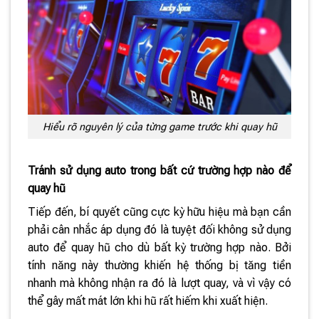
Hiểu rõ nguyên lý của từng game trước khi quay hũ
Tránh sử dụng auto trong bất cứ trường hợp nào để
quay hũ
Tiếp đến, bí quyết cũng cực kỳ hữu hiệu mà bạn cần
phải cân nhắc áp dụng đó là tuyệt đối không sử dụng
auto để quay hũ cho dù bất kỳ trường hợp nào. Bởi
tính năng này thường khiến hệ thống bị tăng tiền
nhanh mà không nhận ra đó là lượt quay, và vì vậy có
thể gây mất mát lớn khi hũ rất hiếm khi xuất hiện.