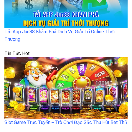
Tải App Jun88 Khám Phá Dịch Vụ Giải Trí Online Thời
Thượng
Tin Tức Hot
Slot Game Trực Tuyến – Trò Chơi Đặc Sắc Thu Hút Bet Thủ