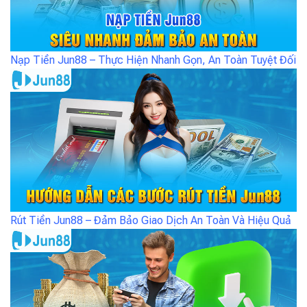
Nạp Tiền Jun88 – Thực Hiện Nhanh Gọn, An Toàn Tuyệt Đối
Rút Tiền Jun88 – Đảm Bảo Giao Dịch An Toàn Và Hiệu Quả