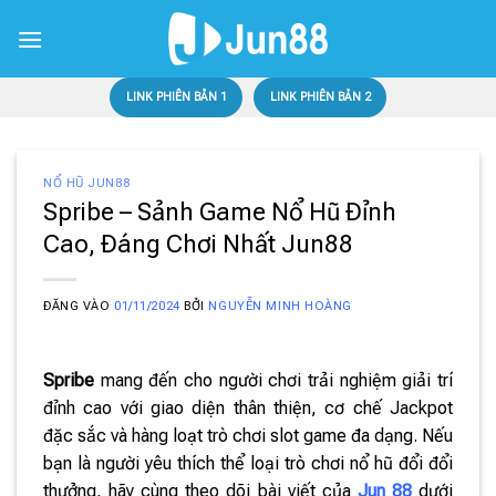
Bỏ
qua
nội
dung
LINK PHIÊN BẢN 1
LINK PHIÊN BẢN 2
NỔ HŨ JUN88
Spribe – Sảnh Game Nổ Hũ Đỉnh
Cao, Đáng Chơi Nhất Jun88
ĐĂNG VÀO
01/11/2024
BỞI
NGUYỄN MINH HOÀNG
Spribe
mang đến cho người chơi trải nghiệm giải trí
đỉnh cao với giao diện thân thiện, cơ chế Jackpot
đặc sắc và hàng loạt trò chơi slot game đa dạng. Nếu
bạn là người yêu thích thể loại trò chơi nổ hũ đổi đổi
thưởng, hãy cùng theo dõi bài viết của
Jun 88
dưới