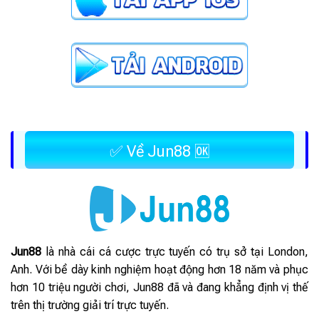
✅ Về Jun88 🆗
Jun88
là nhà cái cá cược trực tuyến có trụ sở tại London,
Anh. Với bề dày kinh nghiệm hoạt động hơn 18 năm và phục
hơn 10 triệu người chơi, Jun88 đã và đang khẳng định vị thế
trên thị trường giải trí trực tuyến.