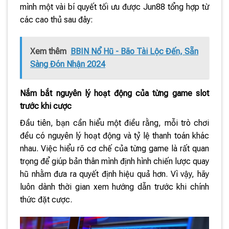
mình một vài bí quyết tối ưu được Jun88 tổng hợp từ
các cao thủ sau đây:
Xem thêm
BBIN Nổ Hũ - Bão Tài Lộc Đến, Sẵn
Sàng Đón Nhận 2024
Nắm bắt nguyên lý hoạt động của từng game slot
trước khi cược
Đầu tiên, bạn cần hiểu một điều rằng, mỗi trò chơi
đều có nguyên lý hoạt động và tỷ lệ thanh toán khác
nhau. Việc hiểu rõ cơ chế của từng game là rất quan
trọng để giúp bản thân mình định hình chiến lược quay
hũ nhằm đưa ra quyết định hiệu quả hơn. Vì vậy, hãy
luôn dành thời gian xem hướng dẫn trước khi chính
thức đặt cược.