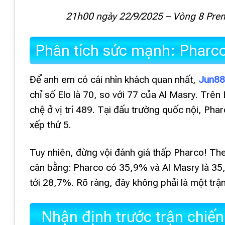
21h00 ngày 22/9/2025 – Vòng 8 Prem
Phân tích sức mạnh: Pharco 
Để anh em có cái nhìn khách quan nhất,
Jun88
chỉ số Elo là 70, so với 77 của Al Masry. Trê
chệ ở vị trí 489. Tại đấu trường quốc nội, Ph
xếp thứ 5.
Tuy nhiên, đừng vội đánh giá thấp Pharco! Theo
cân bằng: Pharco có 35,9% và Al Masry là 35,
tới 28,7%. Rõ ràng, đây không phải là một trậ
Nhận định trước trận chiến