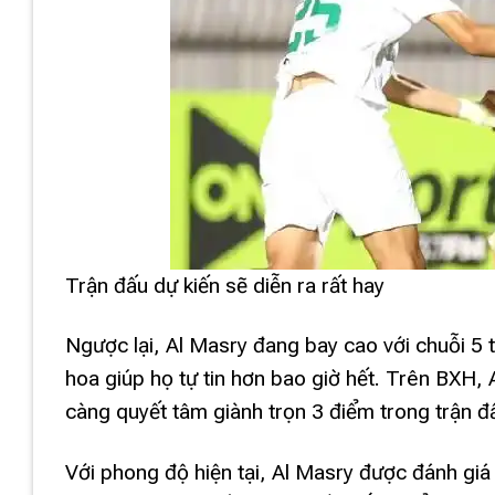
Trận đấu dự kiến sẽ diễn ra rất hay
Ngược lại, Al Masry đang bay cao với chuỗi 5 t
hoa giúp họ tự tin hơn bao giờ hết. Trên BXH,
càng quyết tâm giành trọn 3 điểm trong trận đấ
Với phong độ hiện tại, Al Masry được đánh gi