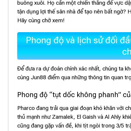
buông xuôi. Họ cần một chiến thắng để vực dậy t
tận dụng lợi thế sân nhà để tạo nên bất ngờ? 
Hãy cùng chờ xem!
Phong độ và lịch sử đối đ
ch
Để đưa ra dự đoán chính xác nhất, chúng ta kh
cùng Jun88 điểm qua những thông tin quan tr
Phong độ “tụt dốc không phanh” củ
Pharco đang trải qua giai đoạn khó khăn với ch
thủ mạnh như Zamalek, El Gaish và Al Ahly k
cũng đang gặp vấn đề, khi tịt ngòi trong 3/5 t