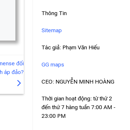
Thông Tin
Sitemap
Tác giả: Phạm Văn Hiếu
inense đối
GG maps
nh áp đảo?
CEO: NGUYỄN MINH HOÀNG
Thời gian hoạt động: từ thứ 2
đến thứ 7 hàng tuần 7:00 AM -
23:00 PM