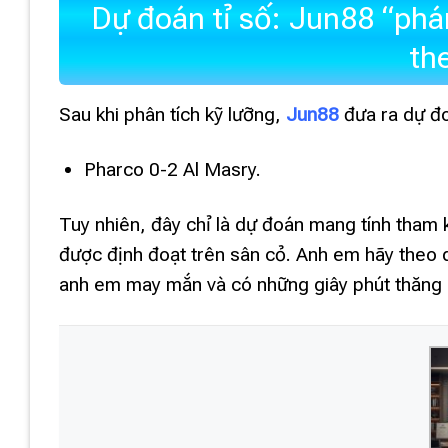
Dự đoán tỉ số: Jun88 “phá
th
Sau khi phân tích kỹ lưỡng,
Jun88
đưa ra dự đo
Pharco 0-2 Al Masry.
Tuy nhiên, đây chỉ là dự đoán mang tính tham 
được định đoạt trên sân cỏ. Anh em hãy theo 
anh em may mắn và có những giây phút thăng