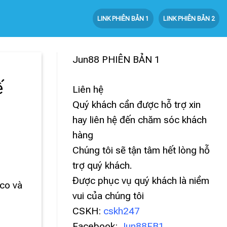
LINK PHIÊN BẢN 1
LINK PHIÊN BẢN 2
Jun88
PHIÊN BẢN 1
ế
Liên hệ
Quý khách cần được hỗ trợ xin
hay liên hệ đến chăm sóc khách
hàng
Chúng tôi sẽ tận tâm hết lòng hỗ
trợ quý khách.
Được phục vụ quý khách là niềm
co và
vui của chúng tôi
g
CSKH:
cskh247
Facebook:
Jun88FB1