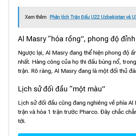
Xem thêm
Phân tích Trận Đấu U22 Uzbekistan và U
Al Masry “hóa rồng”, phong độ đỉnh
Ngược lại, Al Masry đang thể hiện phong độ ấn 
nhất. Hàng công của họ thi đấu bùng nổ, trong k
trận. Rõ ràng, Al Masry đang là một đối thủ đ
Lịch sử đối đầu “một màu”
Lịch sử đối đầu cũng đang nghiêng về phía Al 
trận và hòa 1 trận trước Pharco. Đây chắc chắn 
tới.