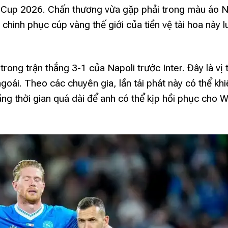
ld Cup 2026. Chấn thương vừa gặp phải trong màu áo N
chinh phục cúp vàng thế giới của tiền vệ tài hoa này l
ong trận thắng 3-1 của Napoli trước Inter. Đây là vị t
oái. Theo các chuyên gia, lần tái phát này có thể khi
ảng thời gian quá dài để anh có thể kịp hồi phục cho 