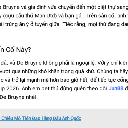
e Bruyne và gia đình vừa chuyển đến một biệt thự san
(cựu cầu thủ Man Utd) và bạn gái. Trên sân cỏ, anh 
 trùng ăn ý ở tuyến giữa. Tiếc rằng, mọi thứ đang d
ến Cố Này?
á, và De Bruyne không phải là ngoại lệ. Với ý chí kiê
vượt qua những khó khăn trong quá khứ. Chúng ta hã
 và trở lại mạnh mẽ hơn bao giờ hết, để tiếp tục cốn
 Cup 2026. Anh em bet thủ đừng quên theo dõi
Jun88
đ
a De Bruyne nhé!
 Chiêu Mộ Tiền Đạo Hàng Đầu Anh Quốc