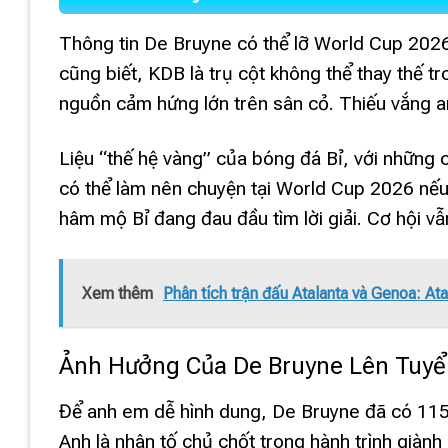
Thông tin De Bruyne có thể lỡ World Cup 202
cũng biết, KDB là trụ cột không thể thay thế tro
nguồn cảm hứng lớn trên sân cỏ. Thiếu vắng a
Liệu “thế hệ vàng” của bóng đá Bỉ, với những
có thể làm nên chuyện tại World Cup 2026 nếu
hâm mộ Bỉ đang đau đầu tìm lời giải. Cơ hội v
Xem thêm
Phân tích trận đấu Atalanta và Genoa: At
Ảnh Hưởng Của De Bruyne Lên Tuyể
Để anh em dễ hình dung, De Bruyne đã có 115 l
Anh là nhân tố chủ chốt trong hành trình giành