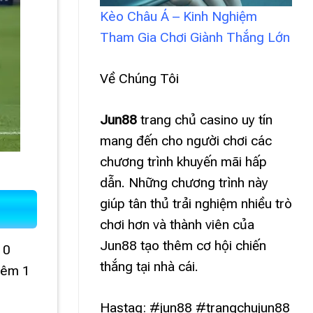
Kèo Châu Á – Kinh Nghiệm
Tham Gia Chơi Giành Thắng Lớn
Về Chúng Tôi
Jun88
trang chủ casino uy tín
mang đến cho người chơi các
chương trình khuyến mãi hấp
dẫn. Những chương trình này
giúp tân thủ trải nghiệm nhiều trò
chơi hơn và thành viên của
Jun88 tạo thêm cơ hội chiến
10
thắng tại nhà cái.
hêm 1
Hastag: #jun88 #trangchujun88