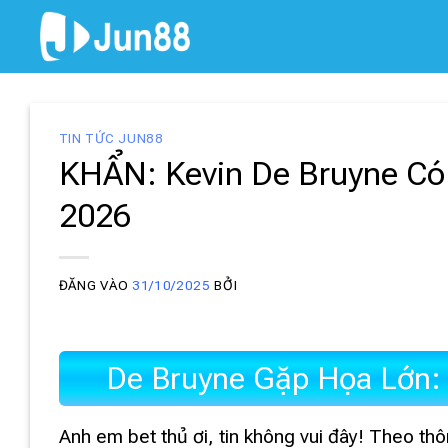
Bỏ
qua
nội
dung
TIN TỨC JUN88
KHẨN: Kevin De Bruyne Có
2026
ĐĂNG VÀO
31/10/2025
BỞI
De Bruyne Gặp Họa Lớn:
Anh em bet thủ ơi, tin không vui đây! Theo thô