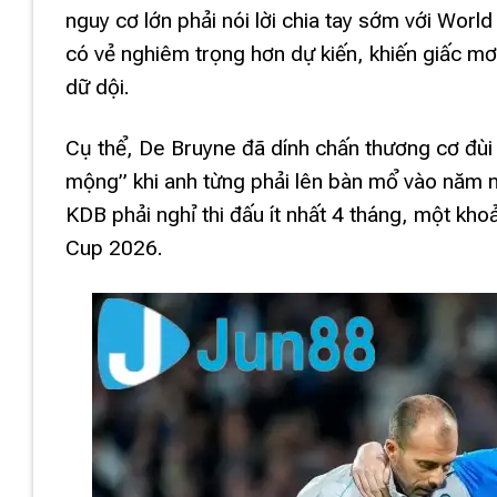
nguy cơ lớn phải nói lời chia tay sớm với Wor
có vẻ nghiêm trọng hơn dự kiến, khiến giấc mơ 
dữ dội.
Cụ thể, De Bruyne đã dính chấn thương cơ đùi tr
mộng” khi anh từng phải lên bàn mổ vào năm ng
KDB phải nghỉ thi đấu ít nhất 4 tháng, một kho
Cup 2026.