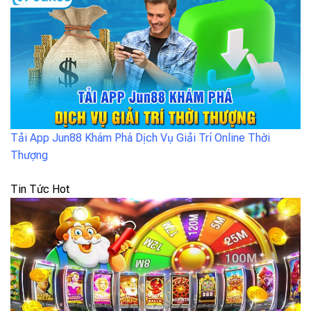
Tải App Jun88 Khám Phá Dịch Vụ Giải Trí Online Thời
Thượng
Tin Tức Hot