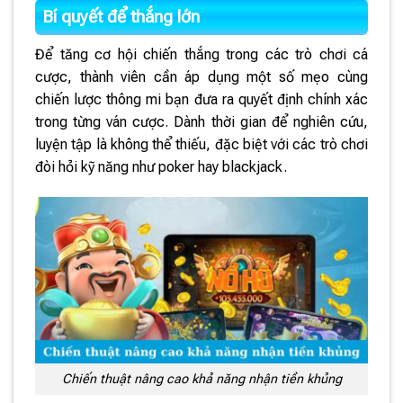
Bí quyết để thắng lớn
Để tăng cơ hội chiến thắng trong các trò chơi cá
cược, thành viên cần áp dụng một số mẹo cùng
chiến lược thông mi bạn đưa ra quyết định chính xác
trong từng ván cược. Dành thời gian để nghiên cứu,
luyện tập là không thể thiếu, đặc biệt với các trò chơi
đòi hỏi kỹ năng như poker hay blackjack.
Chiến thuật nâng cao khả năng nhận tiền khủng