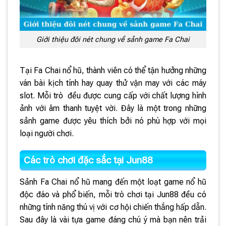
Giới thiệu đôi nét chung về sảnh game Fa Chai
Tại Fa Chai nổ hũ, thành viên có thể tận hưởng những
ván bài kịch tính hay quay thử vận may với các máy
slot. Mỗi trò đều được cung cấp với chất lượng hình
ảnh với âm thanh tuyệt vời. Đây là một trong những
sảnh game được yêu thích bởi nó phù hợp với mọi
loại người chơi.
Các trò chơi đặc sắc tại Jun88
Sảnh Fa Chai nổ hũ mang đến một loạt game nổ hũ
độc đáo và phổ biến, mỗi trò chơi tại Jun88 đều có
những tính năng thú vị với cơ hội chiến thắng hấp dẫn.
Sau đây là vài tựa game đáng chú ý mà bạn nên trải