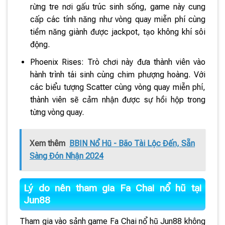
rừng tre nơi gấu trúc sinh sống, game này cung
cấp các tính năng như vòng quay miễn phí cùng
tiềm năng giành được jackpot, tạo không khí sôi
động.
Phoenix Rises: Trò chơi này đưa thành viên vào
hành trình tái sinh cùng chim phượng hoàng. Với
các biểu tượng Scatter cùng vòng quay miễn phí,
thành viên sẽ cảm nhận được sự hồi hộp trong
từng vòng quay.
Xem thêm
BBIN Nổ Hũ - Bão Tài Lộc Đến, Sẵn
Sàng Đón Nhận 2024
Lý do nên tham gia Fa Chai nổ hũ tại
Jun88
Tham gia vào sảnh game Fa Chai nổ hũ Jun88 không