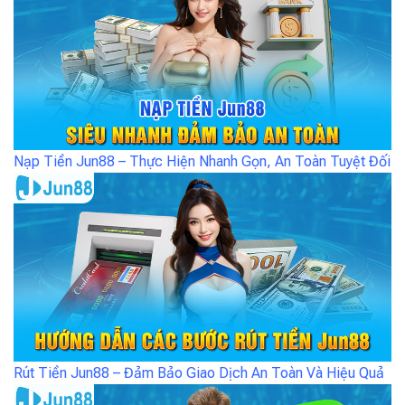
Nạp Tiền Jun88 – Thực Hiện Nhanh Gọn, An Toàn Tuyệt Đối
Rút Tiền Jun88 – Đảm Bảo Giao Dịch An Toàn Và Hiệu Quả