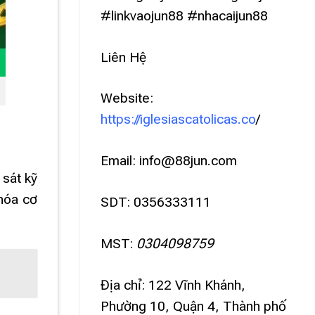
#linkvaojun88 #nhacaijun88
Liên Hệ
Website:
https://iglesiascatolicas.co
/
Email:
info@88jun.com
 sát kỹ
 hóa cơ
SDT: 0356333111
.
MST:
0304098759
Địa chỉ: 122 Vĩnh Khánh,
Phường 10, Quận 4, Thành phố