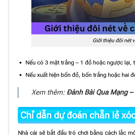
Giới thiệu đôi nét
Nếu có 3 mặt trắng – 1 đỏ hoặc ngược lại, t
Nếu xuất hiện bốn đỏ, bốn trắng hoặc hai đỏ
Xem thêm:
Đánh Bài Qua Mạng – 
Chỉ dẫn dự đoán chẵn lẻ xóc
Nhà cái sẽ bắt đầu trò chơi bằng cách lắc m