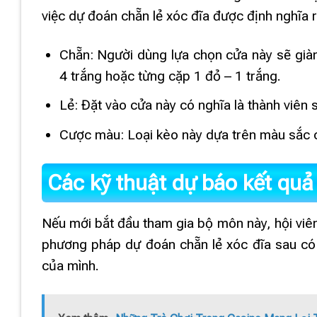
việc dự đoán chẵn lẻ xóc đĩa được định nghĩa 
Chẵn: Người dùng lựa chọn cửa này sẽ giàn
4 trắng hoặc từng cặp 1 đỏ – 1 trắng.
Lẻ: Đặt vào cửa này có nghĩa là thành viên 
Cược màu: Loại kèo này dựa trên màu sắc c
Các kỹ thuật dự báo kết quả
Nếu mới bắt đầu tham gia bộ môn này, hội viên
phương pháp dự đoán chẵn lẻ xóc đĩa sau có 
của mình.