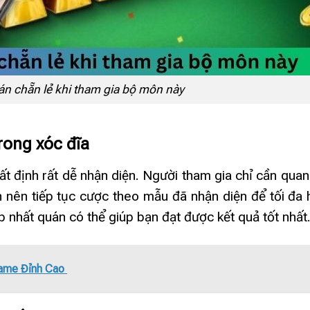
n chẵn lẻ khi tham gia bộ môn này
trong xóc đĩa
ất định rất dễ nhận diện. Người tham gia chỉ cần quan
n nên tiếp tục cược theo mẫu đã nhận diện để tối đa
áp nhất quán có thể giúp bạn đạt được kết quả tốt nhất
Game Đỉnh Cao