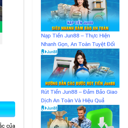
Nạp Tiền Jun88 – Thực Hiện
Nhanh Gọn, An Toàn Tuyệt Đối
Rút Tiền Jun88 – Đảm Bảo Giao
Dịch An Toàn Và Hiệu Quả
ắc của