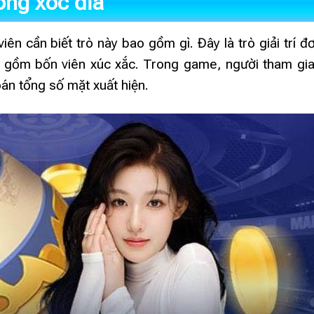
ong xóc đĩa
iên cần biết trò này bao gồm gì. Đây là trò giải trí đ
gồm bốn viên xúc xắc. Trong game, người tham gia 
oán tổng số mặt xuất hiện.