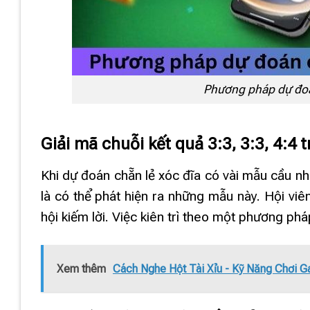
Phương pháp dự đoá
Giải mã chuỗi kết quả 3:3, 3:3, 4:4 
Khi dự đoán chẵn lẻ xóc đĩa có vài mẫu cầu nh
là có thể phát hiện ra những mẫu này. Hội viê
hội kiếm lời. Việc kiên trì theo một phương ph
Xem thêm
Cách Nghe Hột Tài Xỉu - Kỹ Năng Chơi 