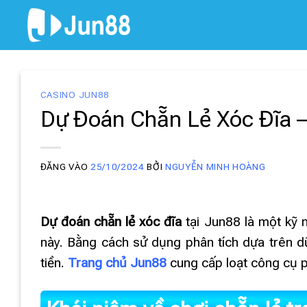
Bỏ
qua
nội
dung
CASINO JUN88
Dự Đoán Chẵn Lẻ Xóc Đĩa 
ĐĂNG VÀO
25/10/2024
BỞI
NGUYỄN MINH HOÀNG
Dự đoán chẵn lẻ xóc đĩa
tại Jun88 là một kỹ 
này. Bằng cách sử dụng phân tích dựa trên dữ
tiền.
Trang chủ Jun88
cung cấp loạt công cụ ph