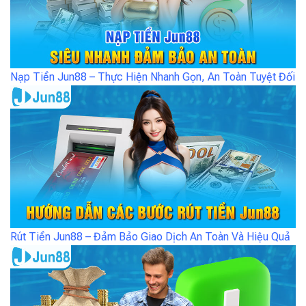
Nạp Tiền Jun88 – Thực Hiện Nhanh Gọn, An Toàn Tuyệt Đối
Rút Tiền Jun88 – Đảm Bảo Giao Dịch An Toàn Và Hiệu Quả