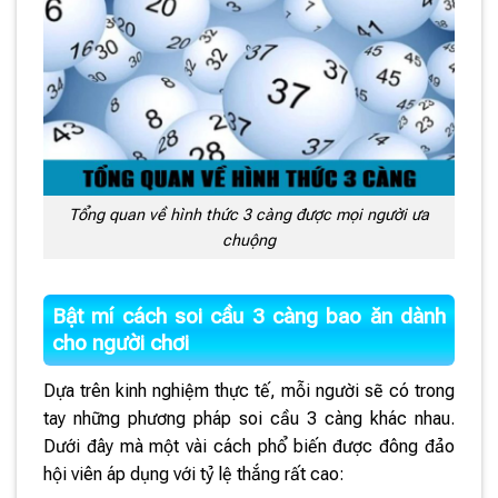
Tổng quan về hình thức 3 càng được mọi người ưa
chuộng
Bật mí cách soi cầu 3 càng bao ăn dành
cho người chơi
Dựa trên kinh nghiệm thực tế, mỗi người sẽ có trong
tay những phương pháp soi cầu 3 càng khác nhau.
Dưới đây mà một vài cách phổ biến được đông đảo
hội viên áp dụng với tỷ lệ thắng rất cao: