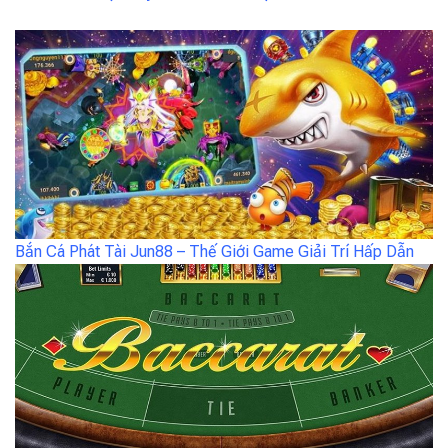
Bắn Cá Phát Tài Jun88 – Thế Giới Game Giải Trí Hấp Dẫn