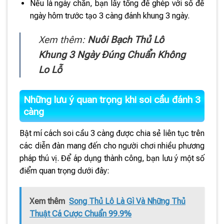
Nếu là ngày chẵn, bạn lấy tổng đề ghép với số đề
ngày hôm trước tạo 3 càng đánh khung 3 ngày.
Xem thêm:
Nuôi Bạch Thủ Lô
Khung 3 Ngày Đúng Chuẩn Không
Lo Lỗ
Những lưu ý quan trọng khi soi cầu đánh 3
càng
Bật mí cách soi cầu 3 càng được chia sẻ liên tục trên
các diễn đàn mang đến cho người chơi nhiều phương
pháp thú vị. Để áp dụng thành công, bạn lưu ý một số
điểm quan trọng dưới đây:
Xem thêm
Song Thủ Lô Là Gì Và Những Thủ
Thuật Cá Cược Chuẩn 99.9%