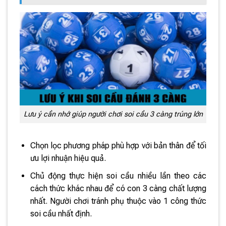
Lưu ý cần nhớ giúp người chơi soi cầu 3 càng trúng lớn
Chọn lọc phương pháp phù hợp với bản thân để tối
ưu lợi nhuận hiệu quả.
Chủ động thực hiện soi cầu nhiều lần theo các
cách thức khác nhau để có con 3 càng chất lượng
nhất. Người chơi tránh phụ thuộc vào 1 công thức
soi cầu nhất định.