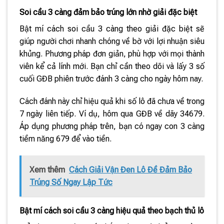
Soi cầu 3 càng đảm bảo trúng lớn nhờ giải đặc biệt
Bật mí cách soi cầu 3 càng theo giải đặc biệt sẽ
giúp người chơi nhanh chóng về bờ với lợi nhuận siêu
khủng. Phương pháp đơn giản, phù hợp với mọi thành
viên kể cả lính mới. Bạn chỉ cần theo dõi và lấy 3 số
cuối GĐB phiên trước đánh 3 càng cho ngày hôm nay.
Cách đánh này chỉ hiệu quả khi số lô đã chưa về trong
7 ngày liên tiếp. Ví dụ, hôm qua GĐB về dãy 34679.
Áp dụng phương pháp trên, bạn có ngay con 3 càng
tiềm năng 679 để vào tiền.
Xem thêm
Cách Giải Vận Đen Lô Đề Đảm Bảo
Trúng Số Ngay Lập Tức
Bật mí cách soi cầu 3 càng hiệu quả theo bạch thủ lô