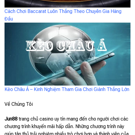
Cách Chơi Baccarat Luôn Thắng Theo Chuyên Gia Hàng
Đầu
Kèo Châu Á – Kinh Nghiệm Tham Gia Chơi Giành Thắng Lớn
Về Chúng Tôi
Jun88
trang chủ casino uy tín mang đến cho người chơi các
chương trình khuyến mãi hấp dẫn. Những chương trình này
giúp tân thủ trải nghiệm nhiều trò chơi hơn và thành viên của