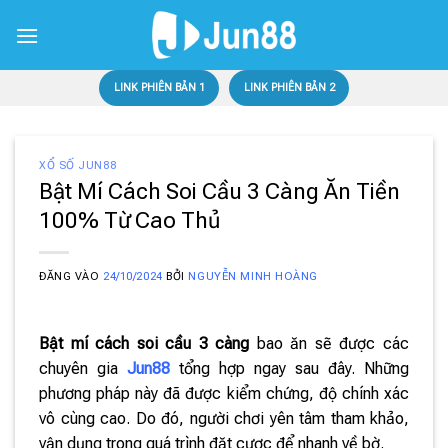
Bỏ
qua
nội
dung
LINK PHIÊN BẢN 1
LINK PHIÊN BẢN 2
XỔ SỐ JUN88
Bật Mí Cách Soi Cầu 3 Càng Ăn Tiền
100% Từ Cao Thủ
ĐĂNG VÀO
24/10/2024
BỞI
NGUYỄN MINH HOÀNG
Bật mí cách soi cầu 3 càng
bao ăn sẽ được các
chuyên gia
Jun88
tổng hợp ngay sau đây. Những
phương pháp này đã được kiểm chứng, độ chính xác
vô cùng cao. Do đó, người chơi yên tâm tham khảo,
vận dụng trong quá trình đặt cược để nhanh về bờ.