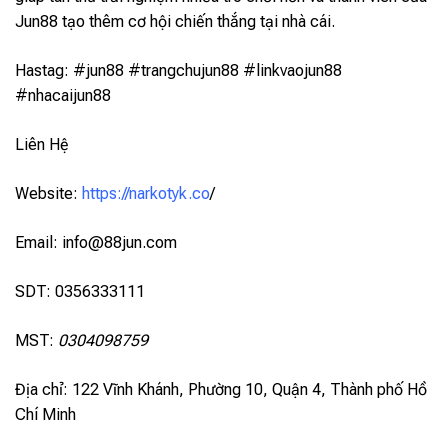
Jun88 tạo thêm cơ hội chiến thắng tại nhà cái.
Hastag: #jun88 #trangchujun88 #linkvaojun88
#nhacaijun88
Liên Hệ
Website:
https://narkotyk.co
/
Email:
info@88jun.com
SDT: 0356333111
MST:
0304098759
Địa chỉ: 122 Vĩnh Khánh, Phường 10, Quận 4, Thành phố Hồ
Chí Minh