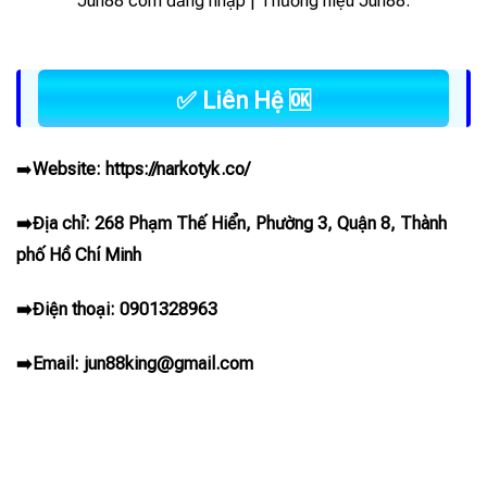
Jun88 com đăng nhập | Thương hiệu Jun88.
✅ Liên Hệ 🆗
➡️
Website:
https://narkotyk.co/
➡️Địa chỉ: 268 Phạm Thế Hiển, Phường 3, Quận 8, Thành
phố Hồ Chí Minh
➡️Điện thoại: 0901328963
➡️Email:
jun88king@gmail.com