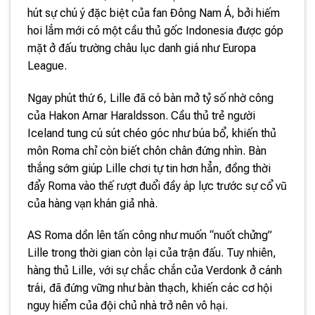
hút sự chú ý đặc biệt của fan Đông Nam Á, bởi hiếm
hoi lắm mới có một cầu thủ gốc Indonesia được góp
mặt ở đấu trường châu lục danh giá như Europa
League.
Ngay phút thứ 6, Lille đã có bàn mở tỷ số nhờ công
của Hakon Arnar Haraldsson. Cầu thủ trẻ người
Iceland tung cú sút chéo góc như búa bổ, khiến thủ
môn Roma chỉ còn biết chôn chân đứng nhìn. Bàn
thắng sớm giúp Lille chơi tự tin hơn hẳn, đồng thời
đẩy Roma vào thế rượt đuổi đầy áp lực trước sự cổ vũ
của hàng vạn khán giả nhà.
AS Roma dồn lên tấn công như muốn “nuốt chửng”
Lille trong thời gian còn lại của trận đấu. Tuy nhiên,
hàng thủ Lille, với sự chắc chắn của Verdonk ở cánh
trái, đã đứng vững như bàn thạch, khiến các cơ hội
nguy hiểm của đội chủ nhà trở nên vô hại.