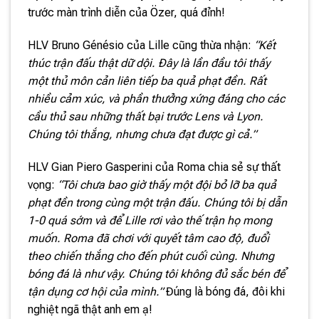
trước màn trình diễn của Özer, quá đỉnh!
HLV Bruno Génésio của Lille cũng thừa nhận:
“Kết
thúc trận đấu thật dữ dội. Đây là lần đầu tôi thấy
một thủ môn cản liên tiếp ba quả phạt đền. Rất
nhiều cảm xúc, và phần thưởng xứng đáng cho các
cầu thủ sau những thất bại trước Lens và Lyon.
Chúng tôi thắng, nhưng chưa đạt được gì cả.”
HLV Gian Piero Gasperini của Roma chia sẻ sự thất
vọng:
“Tôi chưa bao giờ thấy một đội bỏ lỡ ba quả
phạt đền trong cùng một trận đấu. Chúng tôi bị dẫn
1-0 quá sớm và để Lille rơi vào thế trận họ mong
muốn. Roma đã chơi với quyết tâm cao độ, đuổi
theo chiến thắng cho đến phút cuối cùng. Nhưng
bóng đá là như vậy. Chúng tôi không đủ sắc bén để
tận dụng cơ hội của mình.”
Đúng là bóng đá, đôi khi
nghiệt ngã thật anh em ạ!