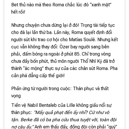
Bet thủ nào mà theo Roma chắc lúc đó “xanh mặt”
hết rồi!
Nhưng chuyện chưa dừng lại ở đó! Trọng tài tiếp tục
cho đá lại lần thứ ba. Lần này, Roma quyết định đổi
người sút khi trao cơ hội cho Matías Soulè. Nhưng kết
cục vẫn không thay đổi: Özer bay người sang bên
phải, đấm bóng ra ngoài ở phút 85. Chỉ trong vòng
chưa đầy bốn phút, thủ môn người Thổ Nhĩ Kỳ đã trở
thành “ác mộng” thực sự của các chân sút Roma. Pha
cản phá đẳng cấp thế giới!
Phản ứng từ người trong cuộc: Thán phục và thất
vọng
Tiền vệ Nabil Bentaleb của Lille không giấu nổi sự
thán phục:
“Mấy quả phạt đền ấy nhỉ? Cứ như vô
tận. Berke đã có ba pha cứu thua tuyệt vời, toàn đội
nợ cậu ấy.”
Anh em thấy đấy, đồng đội còn phải “quỳ”