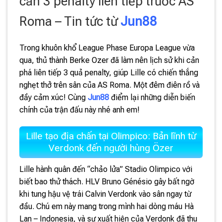
cản 3 penalty liên tiếp trước AS
Roma – Tin tức từ
Jun88
Trong khuôn khổ League Phase Europa League vừa
qua, thủ thành Berke Ozer đã làm nên lịch sử khi cản
phá liên tiếp 3 quả penalty, giúp Lille có chiến thắng
nghẹt thở trên sân của AS Roma. Một đêm điên rồ và
đầy cảm xúc! Cùng
Jun88
điểm lại những diễn biến
chính của trận đấu này nhé anh em!
Lille tạo địa chấn tại Olimpico: Bản lĩnh từ
Verdonk đến người hùng Özer
Lille hành quân đến “chảo lửa” Stadio Olimpico với
biết bao thử thách. HLV Bruno Génésio gây bất ngờ
khi tung hậu vệ trái Calvin Verdonk vào sân ngay từ
đầu. Chú em này mang trong mình hai dòng máu Hà
Lan – Indonesia, và sự xuất hiện của Verdonk đã thu