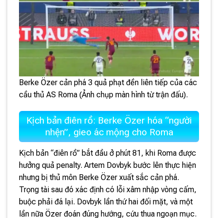
Berke Özer cản phá 3 quả phạt đền liên tiếp của các
cầu thủ AS Roma (Ảnh chụp màn hình từ trận đấu).
Kịch bản điên rồ: Berke Özer hóa “người
nhện”, gieo ác mộng cho Roma
Kịch bản “điên rồ” bắt đầu ở phút 81, khi Roma được
hưởng quả penalty. Artem Dovbyk bước lên thực hiện
nhưng bị thủ môn Berke Özer xuất sắc cản phá.
Trọng tài sau đó xác định có lỗi xâm nhập vòng cấm,
buộc phải đá lại. Dovbyk lần thứ hai đối mặt, và một
lần nữa Özer đoán đúng hướng, cứu thua ngoạn mục.