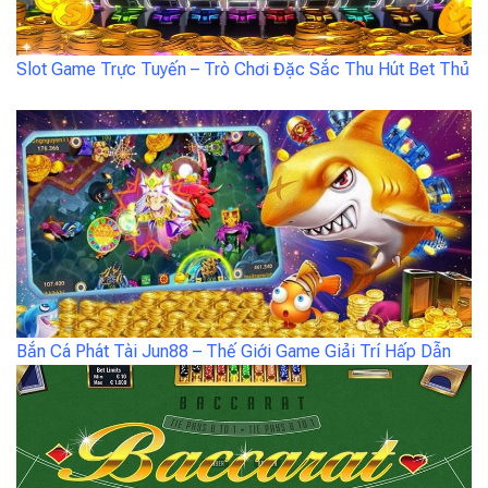
Slot Game Trực Tuyến – Trò Chơi Đặc Sắc Thu Hút Bet Thủ
Bắn Cá Phát Tài Jun88 – Thế Giới Game Giải Trí Hấp Dẫn