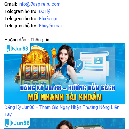
Gmail:
info@7aspire.ru.com
Telegram hỗ trợ:
Đại lý
Telegram hỗ trợ:
Khiếu nại
Telegram hỗ trợ:
Khuyến mãi
Hướng dẫn - Thông tin
Đăng Ký Jun88 – Tham Gia Ngay Nhận Thưởng Nóng Liền
Tay