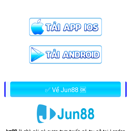
✅ Về Jun88 🆗