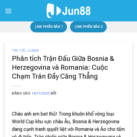
Bỏ
qua
nội
dung
LINK PHIÊN BẢN 1
LINK PHIÊN BẢN 2
TIN TỨC JUN88
Phân tích Trận Đấu Giữa Bosnia &
Herzegovina và Romania: Cuộc
Chạm Trán Đầy Căng Thẳng
ĐĂNG VÀO
14/11/2025
BỞI
Chào anh em bet thủ! Trong khuôn khổ vòng loại
World Cup khu vực châu Âu, Bosnia & Herzegovina
đang cạnh tranh quyết liệt với Romania và Áo cho tấm
vé đi tiếp. Trận chiến giữa Bosnia & Herzegovina và