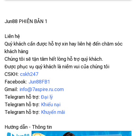
Jun88
PHIÊN BẢN 1
Liên hệ
Quý khách cần được hỗ trợ xin hay liên hệ đến chăm sóc
khách hàng
Chúng tôi sẽ tận tâm hết lòng hỗ trợ quý khách.
Được phục vụ quý khách là niềm vui của chúng tôi
CSKH:
cskh247
Facebook:
Jun88FB1
Gmail:
info@7aspire.ru.com
Telegram hỗ trợ:
Đại lý
Telegram hỗ trợ:
Khiếu nại
Telegram hỗ trợ:
Khuyến mãi
Hướng dẫn - Thông tin