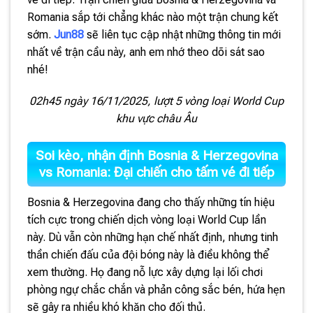
Romania sắp tới chẳng khác nào một trận chung kết
sớm.
Jun88
sẽ liên tục cập nhật những thông tin mới
nhất về trận cầu này, anh em nhớ theo dõi sát sao
nhé!
02h45 ngày 16/11/2025, lượt 5 vòng loại World Cup
khu vực châu Âu
Soi kèo, nhận định Bosnia & Herzegovina
vs Romania: Đại chiến cho tấm vé đi tiếp
Bosnia & Herzegovina đang cho thấy những tín hiệu
tích cực trong chiến dịch vòng loại World Cup lần
này. Dù vẫn còn những hạn chế nhất định, nhưng tinh
thần chiến đấu của đội bóng này là điều không thể
xem thường. Họ đang nỗ lực xây dựng lại lối chơi
phòng ngự chắc chắn và phản công sắc bén, hứa hẹn
sẽ gây ra nhiều khó khăn cho đối thủ.