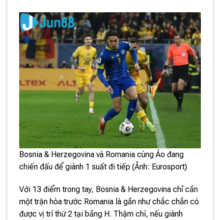
Bosnia & Herzegovina và Romania cùng Áo đang
chiến đấu để giành 1 suất đi tiếp (Ảnh: Eurosport)
Với 13 điểm trong tay, Bosnia & Herzegovina chỉ cần
một trận hòa trước Romania là gần như chắc chắn có
được vị trí thứ 2 tại bảng H. Thậm chí, nếu giành