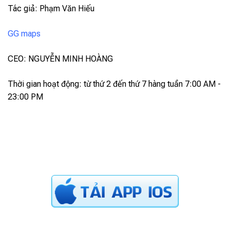
Tác giả: Phạm Văn Hiếu
GG maps
CEO: NGUYỄN MINH HOÀNG
Thời gian hoạt động: từ thứ 2 đến thứ 7 hàng tuần 7:00 AM -
23:00 PM