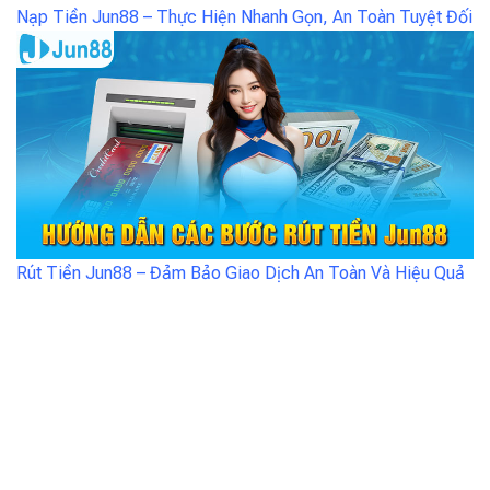
Nạp Tiền Jun88 – Thực Hiện Nhanh Gọn, An Toàn Tuyệt Đối
Rút Tiền Jun88 – Đảm Bảo Giao Dịch An Toàn Và Hiệu Quả