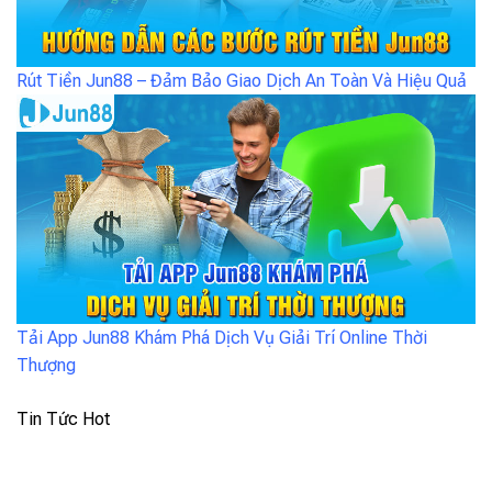
Rút Tiền Jun88 – Đảm Bảo Giao Dịch An Toàn Và Hiệu Quả
Tải App Jun88 Khám Phá Dịch Vụ Giải Trí Online Thời
Thượng
Tin Tức Hot