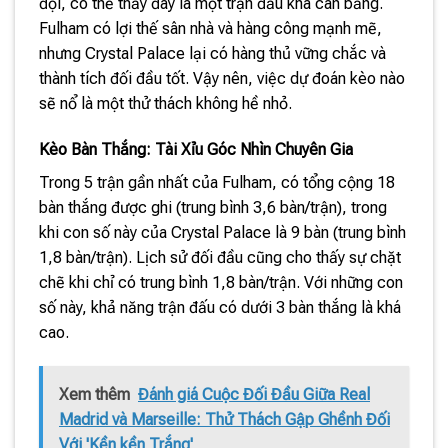
đội, có thể thấy đây là một trận đấu khá cân bằng.
Fulham có lợi thế sân nhà và hàng công mạnh mẽ,
nhưng Crystal Palace lại có hàng thủ vững chắc và
thành tích đối đầu tốt. Vậy nên, việc dự đoán kèo nào
sẽ nổ là một thử thách không hề nhỏ.
Kèo Bàn Thắng: Tài Xỉu Góc Nhìn Chuyên Gia
Trong 5 trận gần nhất của Fulham, có tổng cộng 18
bàn thắng được ghi (trung bình 3,6 bàn/trận), trong
khi con số này của Crystal Palace là 9 bàn (trung bình
1,8 bàn/trận). Lịch sử đối đầu cũng cho thấy sự chặt
chẽ khi chỉ có trung bình 1,8 bàn/trận. Với những con
số này, khả năng trận đấu có dưới 3 bàn thắng là khá
cao.
Xem thêm
Đánh giá Cuộc Đối Đầu Giữa Real
Madrid và Marseille: Thử Thách Gập Ghềnh Đối
Với 'Kền kền Trắng'