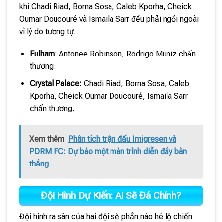
khi Chadi Riad, Borna Sosa, Caleb Kporha, Cheick
Oumar Doucouré và Ismaila Sarr đều phải ngồi ngoài
vì lý do tương tự.
Fulham:
Antonee Robinson, Rodrigo Muniz chấn
thương.
Crystal Palace:
Chadi Riad, Borna Sosa, Caleb
Kporha, Cheick Oumar Doucouré, Ismaila Sarr
chấn thương.
Xem thêm
Phân tích trận đấu Imigresen và
PDRM FC: Dự báo một màn trình diễn đầy bàn
thắng
Đội Hình Dự Kiến: Ai Sẽ Đá Chính?
Đội hình ra sân của hai đội sẽ phần nào hé lộ chiến