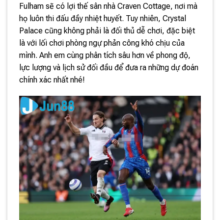
Fulham sẽ có lợi thế sân nhà Craven Cottage, nơi mà
họ luôn thi đấu đầy nhiệt huyết. Tuy nhiên, Crystal
Palace cũng không phải là đối thủ dễ chơi, đặc biệt
là với lối chơi phòng ngự phản công khó chịu của
mình. Anh em cùng phân tích sâu hơn về phong độ,
lực lượng và lịch sử đối đầu để đưa ra những dự đoán
chính xác nhất nhé!