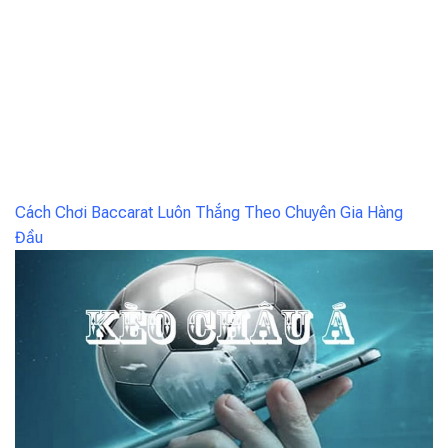
Cách Chơi Baccarat Luôn Thắng Theo Chuyên Gia Hàng
Đầu