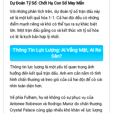
Dự Đoán Tỷ Số: Chốt Hạ Con Số May Mắn
Với những phân tích trên, dự đoán tỷ số trận đấu này
sẽ là một kết quả hòa 1-1. Cả hai đội đều có những
điểm mạnh riêng và khó có thể tạo ra sự khác biệt
lớn. Một trận đấu giằng co và kết thúc với tỷ số hòa
có lẽ là kịch bản hợp lý nhất.
Thông Tin Lực Lượng: Ai Vắng Mặt, Ai Ra
Sân?
Thông tin lực lượng là một yếu tố quan trọng ảnh
hưởng đến kết quả trận đấu. Anh em cần nắm rõ tình
hình chấn thương và treo giò của cả hai đội để có cái
nhìn toàn diện hơn.
Về phía Fulham, họ sẽ không có sự phục vụ của
Antonee Robinson và Rodrigo Muniz do chấn thương.
Crystal Palace cũng gặp nhiều khó khăn về lực lượng