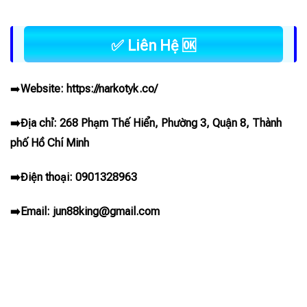
✅ Liên Hệ 🆗
➡️
Website:
https://narkotyk.co/
➡️Địa chỉ: 268 Phạm Thế Hiển, Phường 3, Quận 8, Thành
phố Hồ Chí Minh
➡️Điện thoại: 0901328963
➡️Email:
jun88king@gmail.com