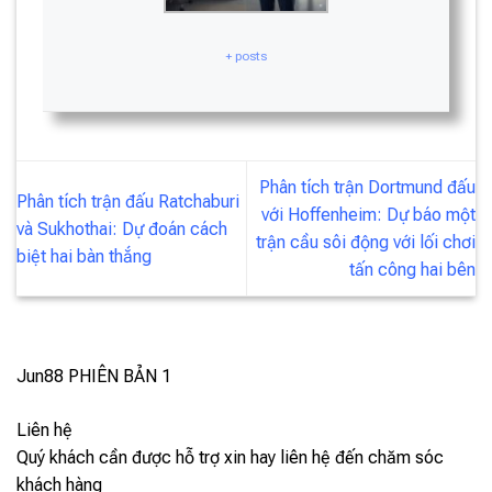
+ posts
Phân tích trận Dortmund đấu
Phân tích trận đấu Ratchaburi
với Hoffenheim: Dự báo một
và Sukhothai: Dự đoán cách
trận cầu sôi động với lối chơi
biệt hai bàn thắng
tấn công hai bên
Jun88
PHIÊN BẢN 1
Liên hệ
Quý khách cần được hỗ trợ xin hay liên hệ đến chăm sóc
khách hàng