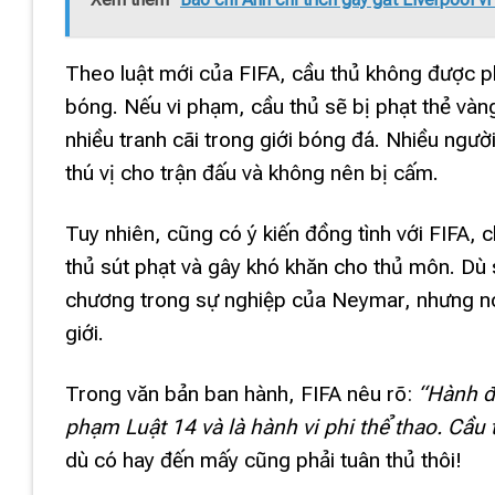
Theo luật mới của FIFA, cầu thủ không được ph
bóng. Nếu vi phạm, cầu thủ sẽ bị phạt thẻ vàng
nhiều tranh cãi trong giới bóng đá. Nhiều ngườ
thú vị cho trận đấu và không nên bị cấm.
Tuy nhiên, cũng có ý kiến đồng tình với FIFA, 
thủ sút phạt và gây khó khăn cho thủ môn. Dù 
chương trong sự nghiệp của Neymar, nhưng nó 
giới.
Trong văn bản ban hành, FIFA nêu rõ:
“Hành độ
phạm Luật 14 và là hành vi phi thể thao. Cầu 
dù có hay đến mấy cũng phải tuân thủ thôi!