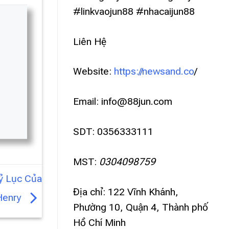
#linkvaojun88 #nhacaijun88
Liên Hệ
Website:
https://newsand.co
/
Email:
info@88jun.com
SDT: 0356333111
MST:
0304098759
ỷ Lục Của
Địa chỉ: 122 Vĩnh Khánh,
 Henry
Phường 10, Quận 4, Thành phố
Hồ Chí Minh