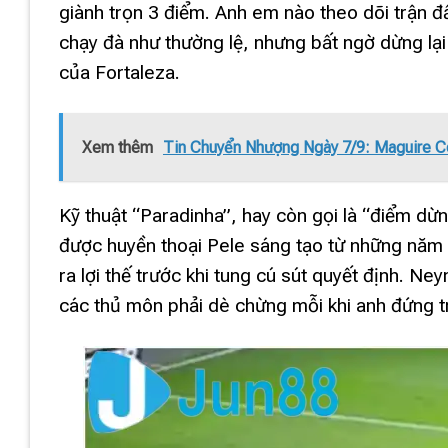
giành trọn 3 điểm. Anh em nào theo dõi trận đ
chạy đà như thường lệ, nhưng bất ngờ dừng lạ
của Fortaleza.
Xem thêm
Tin Chuyển Nhượng Ngày 7/9: Maguire 
Kỹ thuật “Paradinha”, hay còn gọi là “điểm dừn
được huyền thoại Pele sáng tạo từ những năm 
ra lợi thế trước khi tung cú sút quyết định. N
các thủ môn phải dè chừng mỗi khi anh đứng 