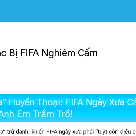
c Bị FIFA Nghiêm Cấm
a” Huyền Thoại: FIFA Ngày Xưa 
 Anh Em Trầm Trồ!
” trứ danh, khiến FIFA ngày xưa phải “tuýt còi” điều c