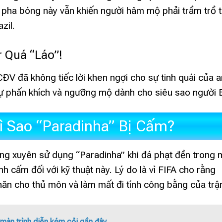
pha bóng này vẫn khiến người hâm mộ phải trầm trồ 
zil.
 Quá “Láo”!
V đã không tiếc lời khen ngợi cho sự tinh quái của a
sự phấn khích và ngưỡng mộ dành cho siêu sao người B
Vì Sao “Paradinha” Bị Cấm?
ng xuyên sử dụng “Paradinha” khi đá phạt đền trong 
h cấm đối với kỹ thuật này. Lý do là vì FIFA cho rằng
khăn cho thủ môn và làm mất đi tính công bằng của trậ
ì màn trình diễn kém cỏi gần đây