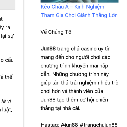
Kèo Châu Á – Kinh Nghiệm
Tham Gia Chơi Giành Thắng Lớn
út
ây ra
Về Chúng Tôi
lại sự
Jun88
trang chủ casino uy tín
mang đến cho người chơi các
ho cầu
chương trình khuyến mãi hấp
dẫn. Những chương trình này
á thế
giúp tân thủ trải nghiệm nhiều trò
chơi hơn và thành viên của
Jun88 tạo thêm cơ hội chiến
là vi
thắng tại nhà cái.
 luật,
Hastag: #jun88 #trangchujun88