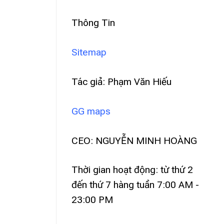
Thông Tin
Sitemap
Tác giả: Phạm Văn Hiếu
GG maps
CEO: NGUYỄN MINH HOÀNG
Thời gian hoạt động: từ thứ 2
đến thứ 7 hàng tuần 7:00 AM -
23:00 PM