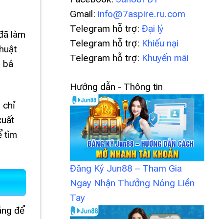
Gmail:
info@7aspire.ru.com
Telegram hỗ trợ:
Đại lý
 đã làm
Telegram hỗ trợ:
Khiếu nại
huật
Telegram hỗ trợ:
Khuyến mãi
ộ bá
Hướng dẫn - Thông tin
 chỉ
xuất
ể tìm
Đăng Ký Jun88 – Tham Gia
Ngay Nhận Thưởng Nóng Liền
Tay
ắng để