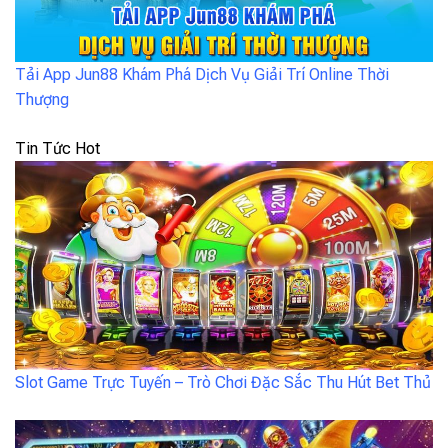
Tải App Jun88 Khám Phá Dịch Vụ Giải Trí Online Thời
Thượng
Tin Tức Hot
Slot Game Trực Tuyến – Trò Chơi Đặc Sắc Thu Hút Bet Thủ