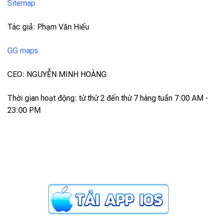
Sitemap
Tác giả: Phạm Văn Hiếu
GG maps
CEO: NGUYỄN MINH HOÀNG
Thời gian hoạt động: từ thứ 2 đến thứ 7 hàng tuần 7:00 AM -
23:00 PM