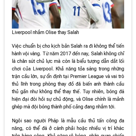
Liverpool nhắm Olise thay Salah
Việc chuẩn bị cho kịch bản Salah ra đi không thể tiến
hành vội vàng. Từ năm 2017 đến nay, Salah không chỉ
là chân sút chủ lực mà còn là biểu tượng dẫn dắt lối
chơi của Liverpool. Khả năng tỏa sáng trong những
trận cầu lớn, sự ổn định tại Premier League và vai trò
thủ lĩnh trong phòng thay đồ đã biến anh thành cầu
thủ gần như không thể thay thế. Tuy nhiên, bóng đá
hiện đại đòi hỏi sự chủ động, và Olise chính là mảnh
ghép mà đội bóng thành phố cảng đang nhắm tới.
Ngôi sao người Pháp là mẫu cầu thủ tấn công đa
năng, có thể đá ở cánh phải hoặc nhiều vị trí khác
trên hàng công. Khả năng rê bóng, nhãn quan chiến