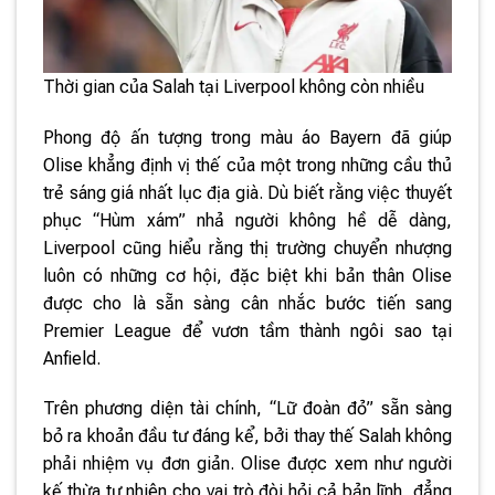
Thời gian của Salah tại Liverpool không còn nhiều
Phong độ ấn tượng trong màu áo Bayern đã giúp
Olise khẳng định vị thế của một trong những cầu thủ
trẻ sáng giá nhất lục địa già. Dù biết rằng việc thuyết
phục “Hùm xám” nhả người không hề dễ dàng,
Liverpool cũng hiểu rằng thị trường chuyển nhượng
luôn có những cơ hội, đặc biệt khi bản thân Olise
được cho là sẵn sàng cân nhắc bước tiến sang
Premier League để vươn tầm thành ngôi sao tại
Anfield.
Trên phương diện tài chính, “Lữ đoàn đỏ” sẵn sàng
bỏ ra khoản đầu tư đáng kể, bởi thay thế Salah không
phải nhiệm vụ đơn giản. Olise được xem như người
kế thừa tự nhiên cho vai trò đòi hỏi cả bản lĩnh, đẳng