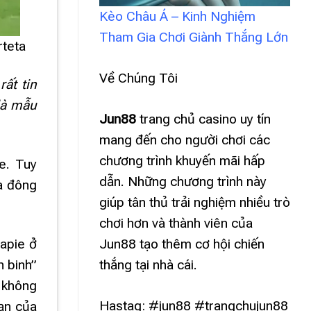
Kèo Châu Á – Kinh Nghiệm
Tham Gia Chơi Giành Thắng Lớn
rteta
Về Chúng Tôi
rất tin
là mẫu
Jun88
trang chủ casino uy tín
mang đến cho người chơi các
chương trình khuyến mãi hấp
e. Tuy
dẫn. Những chương trình này
ùa đông
giúp tân thủ trải nghiệm nhiều trò
chơi hơn và thành viên của
apie ở
Jun88 tạo thêm cơ hội chiến
n binh”
thắng tại nhà cái.
 không
Hastag: #jun88 #trangchujun88
ạn của