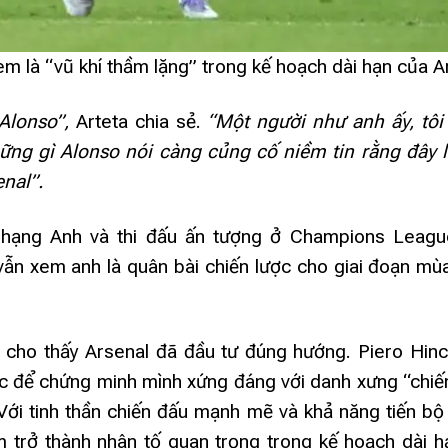
m là “vũ khí thầm lặng” trong kế hoạch dài hạn của A
Alonso”,
Arteta chia sẻ.
“Một người như anh ấy, tôi 
những gì Alonso nói càng củng cố niềm tin rằng đây 
enal”.
 hạng Anh và thi đấu ấn tượng ở Champions Leagu
 vẫn xem anh là quân bài chiến lược cho giai đoạn m
 cho thấy Arsenal đã đầu tư đúng hướng. Piero Hinc
ước để chứng minh mình xứng đáng với danh xưng “chiế
ới tinh thần chiến đấu mạnh mẽ và khả năng tiến bộ
 trở thành nhân tố quan trọng trong kế hoạch dài h