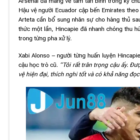
Arsenal đã mang về tám tân binh trong kỳ ch
Hậu vệ người Ecuador cập bến Emirates theo
Arteta cần bổ sung nhân sự cho hàng thủ sau
thức một lần, Hincapie đã nhanh chóng thu hú
trong từng pha xử lý.
Xabi Alonso – người từng huấn luyện Hincapie
cậu học trò cũ.
“Tôi rất trân trọng cậu ấy. Đ
vệ hiện đại, thích nghi tốt và có khả năng đọc 