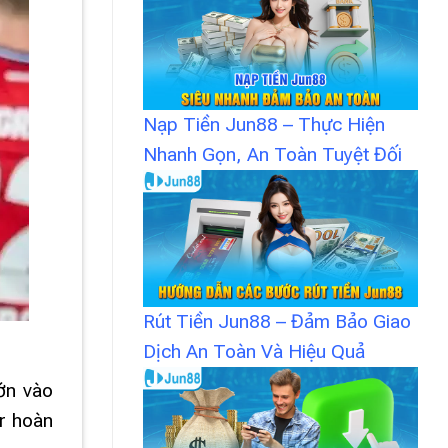
Nạp Tiền Jun88 – Thực Hiện
Nhanh Gọn, An Toàn Tuyệt Đối
Rút Tiền Jun88 – Đảm Bảo Giao
Dịch An Toàn Và Hiệu Quả
ớn vào
r hoàn