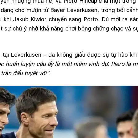
uyển nhượng mùa hè, và Piero Hincapie là một trong 
 dạng cho mượn từ Bayer Leverkusen, trong bối cảnh
 khi Jakub Kiwior chuyển sang Porto. Dù mới ra sân
t sự chú ý nhờ khả năng chơi bóng chững chạc và sự
 tại Leverkusen – đã không giấu được sự tự hào khi
ược huấn luyện cậu ấy là một niềm vinh dự. Piero là 
trận đấu tuyệt vời”.