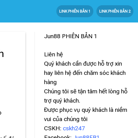
LINK PHIÊN BẢN 1
LINK PHIÊN BẢN 2
Jun88
PHIÊN BẢN 1
h
Liên hệ
Quý khách cần được hỗ trợ xin
hay liên hệ đến chăm sóc khách
hàng
Chúng tôi sẽ tận tâm hết lòng hỗ
trợ quý khách.
Được phục vụ quý khách là niềm
p
vui của chúng tôi
CSKH:
cskh247
Facebook:
Jun88FB1